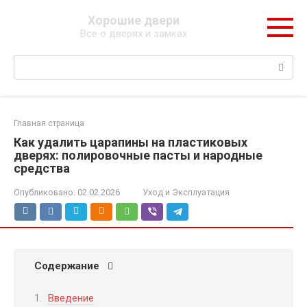
Перейти
Хорошие двери
к
Все о дверях и замках
контенту
Поиск:
Главная страница
Как удалить царапины на пластиковых
дверях: полировочные пасты и народные
средства
Опубликовано:
02.02.2026
Уход и Эксплуатация
Содержание
Введение