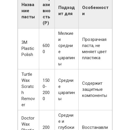
Назва
ази
Подход
Особенност
ние
вно
ит для
и
пасты
сть
(P)
Мелкие
и
Прозрачная
3M
600
средни
паста, не
Plastic
0
е
меняет цвет
Polish
царапин
пластика
ы
Turtle
Wax
150
Средни
Содержит
Scratc
0-
е
защитные
h
200
царапин
компоненты
Remov
0
ы
er
Средни
Doctor
е и
Wax
200
глубоки
Восстанавли