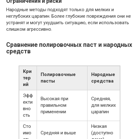
Ограничения и риски
Народные методы подходят только для мелких и
неглубоких царапин. Более глубокие повреждения они не
устранят и могут ухудшить ситуацию, если использовать
слишком агрессивно.
Сравнение полировочных паст и народных
средств
Кри
Полировочные
Народные
тер
пасты
средства
ий
Эфф
Высокая при
Средняя,
екти
правильном
для мелких
вно
применении
царапин
сть
Сто
Низкая
имо
Средняя и выше
(доступно