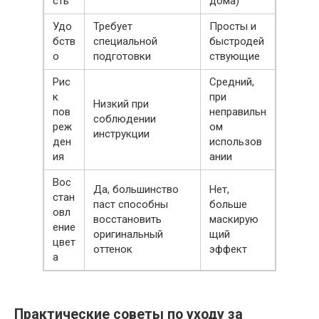
сть
дома)
Удо
Требует
Просты и
бств
специальной
быстродей
о
подготовки
ствующие
Рис
Средний,
к
при
Низкий при
пов
неправильн
соблюдении
реж
ом
инструкции
ден
использов
ия
ании
Вос
Да, большинство
Нет,
стан
паст способны
больше
овл
восстановить
маскирую
ение
оригинальный
щий
цвет
оттенок
эффект
а
Практические советы по уходу за