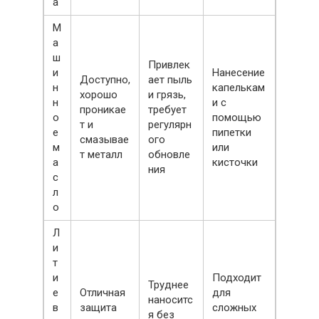
а
М
а
ш
Привлек
и
Нанесение
Доступно,
ает пыль
н
капелькам
хорошо
и грязь,
н
и с
проникае
требует
о
помощью
т и
регулярн
е
пипетки
смазывае
ого
м
или
т металл
обновле
а
кисточки
ния
с
л
о
Л
и
т
и
Подходит
Труднее
е
Отличная
для
наноситс
в
защита
сложных
я без