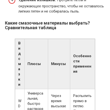
Удаление излишков.
Протрите петли и
окружающее пространство, чтобы не оставалось
липких пятен и не собиралась пыль.
Какие смазочные материалы выбрать?
Сравнительная таблица
В
и
д
Особенно
с
сти
м
Плюсы
Минусы
применен
а
ия
з
к
и
Универса
Через
Распылить
льная,
W
время
прямо в
быстро
D
высыхае
петлю.
растворя