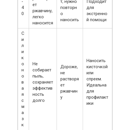
-
т, нужно
Подходит
ет
4
повторн
для
ржавчину,
0
о
экстренно
легко
наносить
й помощи
наносится
С
и
л
и
к
Наносить
о
Не
Дороже,
кисточкой
н
собирает
не
или
о
пыль,
растворя
спреем.
в
сохраняет
ет
Идеальна
а
эффектив
ржавчин
для
я
ность
у
профилакт
с
долго
ики
м
а
з
к