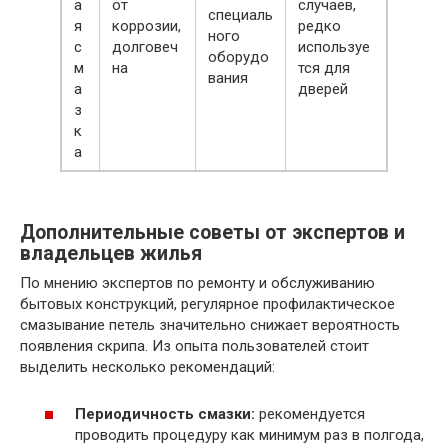
а
от
случаев,
специаль
я
коррозии,
редко
ного
с
долговеч
используе
оборудо
м
на
тся для
вания
а
дверей
з
к
а
Дополнительные советы от экспертов и
владельцев жилья
По мнению экспертов по ремонту и обслуживанию
бытовых конструкций, регулярное профилактическое
смазывание петель значительно снижает вероятность
появления скрипа. Из опыта пользователей стоит
выделить несколько рекомендаций:
Периодичность смазки:
рекомендуется
проводить процедуру как минимум раз в полгода,