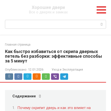
Перейти
Хорошие двери
к
Все о дверях и замках
контенту
Поиск:
Главная страница
Как быстро избавиться от скрипа дверных
петель без разборки: эффективные способы
за 5 минут
Опубликовано:
12.01.2026
Уход и Эксплуатация
Содержание
Почему скрипит дверь и как это влияет на