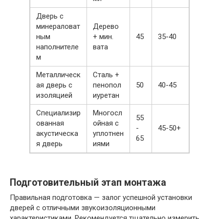
Дверь с
минераловат
Дерево
ным
+ мин.
45
35-40
наполнителе
вата
м
Металлическ
Сталь +
ая дверь с
пенопол
50
40-45
изоляцией
иуретан
Специализир
Многосл
55
ованная
ойная с
-
45-50+
акустическа
уплотнен
65
я дверь
иями
Подготовительный этап монтажа
Правильная подготовка — залог успешной установки
дверей с отличными звукоизоляционными
характеристиками. Рекомендуется тщательно измерить