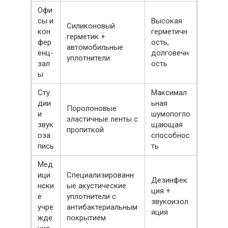
Офи
сы и
Высокая
Силиконовый
кон
герметичн
герметик +
фер
ость,
автомобильные
енц-
долговечн
уплотнители
зал
ость
ы
Сту
Максимал
дии
ьная
Поролоновые
и
шумопогло
эластичные ленты с
звук
щающая
пропиткой
оза
способнос
пись
ть
Мед
ици
Специализированн
Дезинфек
нски
ые акустические
ция +
е
уплотнители с
звукоизол
учре
антибактериальным
яция
жде
покрытием