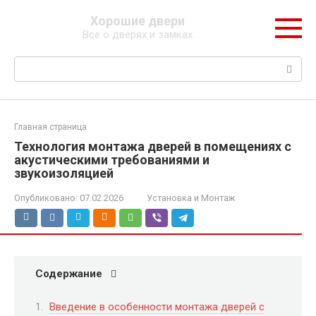
Перейти
Хорошие двери
к
Все о дверях и замках
контенту
Поиск:
Главная страница
Технология монтажа дверей в помещениях с
акустическими требованиями и
звукоизоляцией
Опубликовано:
07.02.2026
Установка и Монтаж
Содержание
Введение в особенности монтажа дверей с