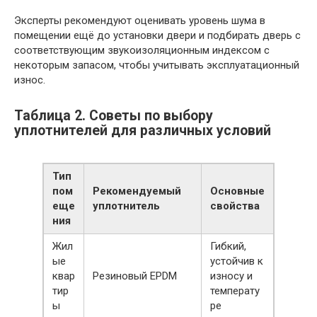
Эксперты рекомендуют оценивать уровень шума в
помещении ещё до установки двери и подбирать дверь с
соответствующим звукоизоляционным индексом с
некоторым запасом, чтобы учитывать эксплуатационный
износ.
Таблица 2. Советы по выбору
уплотнителей для различных условий
Тип
пом
Рекомендуемый
Основные
еще
уплотнитель
свойства
ния
Жил
Гибкий,
ые
устойчив к
квар
Резиновый EPDM
износу и
тир
температу
ы
ре