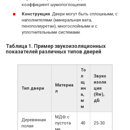
коэффициент шумопоглощения.
Конструкция
. Двери могут быть сплошными, с
наполнителями (минеральная вата,
пенополиуретан), многослойными и с
уплотнительными системами.
Таблица 1. Пример звукоизоляционных
показателей различных типов дверей
То
л
Звуко
щ
изоля
Материа
Тип двери
ин
ция
л
а,
(Rw),
м
дБ
м
МДФ с
Деревянная
пустота
40
25-30
полая
ми