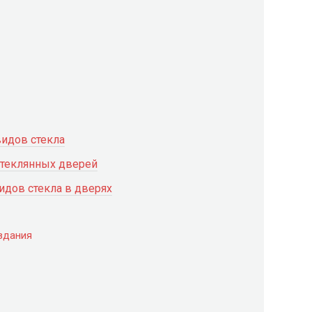
видов стекла
стеклянных дверей
дов стекла в дверях
здания