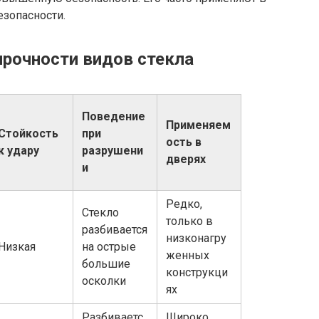
езопасности.
прочности видов стекла
Поведение
Применяем
Стойкость
при
ость в
к удару
разрушени
дверях
и
Редко,
Стекло
только в
разбивается
низконагру
Низкая
на острые
женных
большие
конструкци
осколки
ях
Разбиваетс
Широко