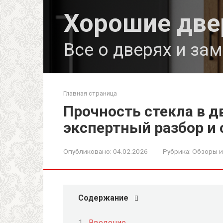
Перейти
Хорошие две
к
контенту
Все о дверях и за
Главная страница
Прочность стекла в д
экспертный разбор и
Опубликовано:
04.02.2026
Рубрика:
Обзоры и
Содержание
Введение