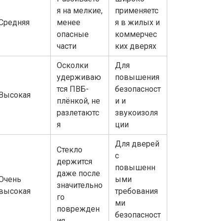
я на мелкие,
применяетс
Средняя
менее
я в жилых и
опасные
коммерчес
части
ких дверях
Осколки
Для
удерживаю
повышения
тся ПВБ-
безопасност
Высокая
плёнкой, не
и и
разлетаютс
звукоизоля
я
ции
Для дверей
Стекло
с
держится
повышенн
даже после
Очень
ыми
значительно
высокая
требования
го
ми
поврежден
безопасност
ия