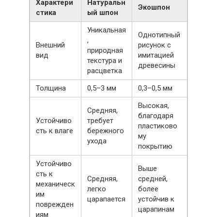
Характери
Натуральн
Экошпон
стика
ый шпон
Уникальная
Однотипный
,
Внешний
рисунок с
природная
вид
имитацией
текстура и
древесины
расцветка
Толщина
0,5–3 мм
0,3–0,5 мм
Высокая,
Средняя,
благодаря
Устойчиво
требует
пластиково
сть к влаге
бережного
му
ухода
покрытию
Устойчиво
Выше
сть к
Средняя,
средней,
механическ
легко
более
им
царапается
устойчив к
поврежден
царапинам
иям