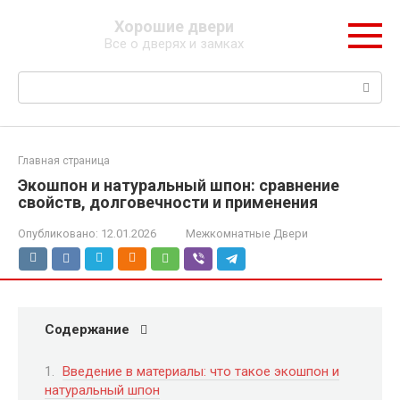
Перейти
Хорошие двери
к
Все о дверях и замках
контенту
Поиск:
Главная страница
Экошпон и натуральный шпон: сравнение
свойств, долговечности и применения
Опубликовано:
12.01.2026
Межкомнатные Двери
Содержание
Введение в материалы: что такое экошпон и
натуральный шпон